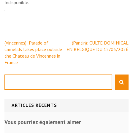
Indisponible.
.
Navigation
(Vincennes): Parade of
(Pantin): CULTE DOMINICAL
de
camelids takes place outside
EN BELGIQUE DU 15/03/2026
l’article
the Chateau de Vincennes in
France
Rechercher
ARTICLES RÉCENTS
Vous pourriez également aimer