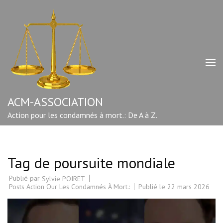
Aller
au
contenu
(Pressez
Entrée)
ACM-ASSOCIATION
Action pour les condamnés à mort.: De A à Z.
Tag de poursuite mondiale
Publié par
Sylvie POIRET
Posts Action Our Les Condamnés À Mort.:
Publié le
22 mars 2026