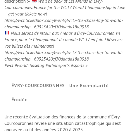
description :«
We’ll be back at Les Arenas in Évry-
Courcouronnes, France for the WCT7 World Championship in June
– get your tickets now!
https://wct.ticketblox.com/events/wct7-the-chase-tag-tm-world-
championship—69323420ef30daada18a9918
Nous serons de retour aux Arenas d’Évry-Courcouronnes, en
France, pour le Championnat du monde WCT7 en juin ! Réservez
vos billets dès maintenant!
https://wct.ticketblox.com/events/wct7-the-chase-tag-tm-world-
championship—69323420ef30daada18a9918
#wct #worldchasetag #urbansports #sports
».
ÉVRY-COURCOURONNES : Une Exemplarité
Érodée
Une récente évaluation des finances de la commune d’Évry-
Courcouronnes révèle une situation catastrophique qui s’est
aggravée au fil des années 2020 à 2025.