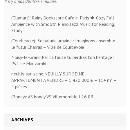
Il n’y a pas d’entrée similaire.
(Clamart): Rainy Bookstore Cafe in Paris 🍁 Cozy Fall
Ambience with Smooth Piano Jazz Music for Reading,
Study
(Courbevoie): 3e balade urbaine : Imaginons ensemble
le futur Charras – Ville de Courbevoie
Noisy-le-Grand,Par ta faute tu perdras ton héritage I
Ps Lise Manzambi
neuilly-sur-seine,NEUILLY SUR SEINE –
APPARTEMENT A VENDRE – 1 420 000 € – 114 m² –
4 pièces
(Bondy): AS bondy VS Villemomble U16 R3
ARCHIVES