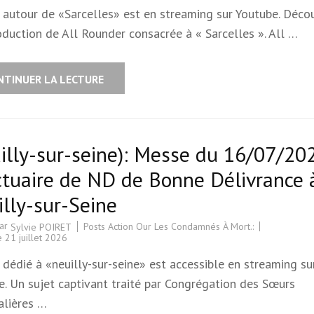
m autour de «Sarcelles» est en streaming sur Youtube. Déco
oduction de All Rounder consacrée à « Sarcelles ». All …
NTINUER LA LECTURE
illy-sur-seine): Messe du 16/07/20
tuaire de ND de Bonne Délivrance 
lly-sur-Seine
par
Posts Action Our Les Condamnés À Mort.:
Sylvie POIRET
le
21 juillet 2026
 dédié à «neuilly-sur-seine» est accessible en streaming su
e. Un sujet captivant traité par Congrégation des Sœurs
alières …