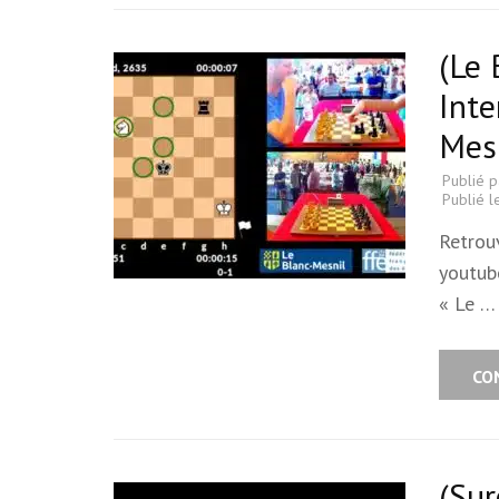
(Le 
Inte
Mes
Publié 
Publié 
Retrou
youtube
« Le …
CO
(Sur