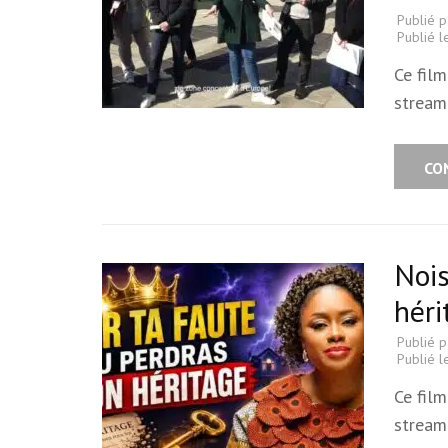
Publié 
Publié 
Ce film
stream
CO
Nois
héri
Publié 
Publié 
Ce film
stream