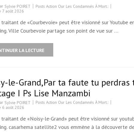
par
Posts Action Our Les Condamnés À Mort.:
Sylvie POIRET
le
7 août 2026
 traitant de «Courbevoie» peut être visionné sur Youtube e
ing. Ville Courbevoie partage son point de vue sur …
NTINUER LA LECTURE
y-le-Grand,Par ta faute tu perdras 
tage I Ps Lise Manzambi
par
Posts Action Our Les Condamnés À Mort.:
Sylvie POIRET
le
6 août 2026
 traitant de «Noisy-le-Grand» peut être visionné sur youtu
ing. casarhema satellite2 vous emmène à la découverte d