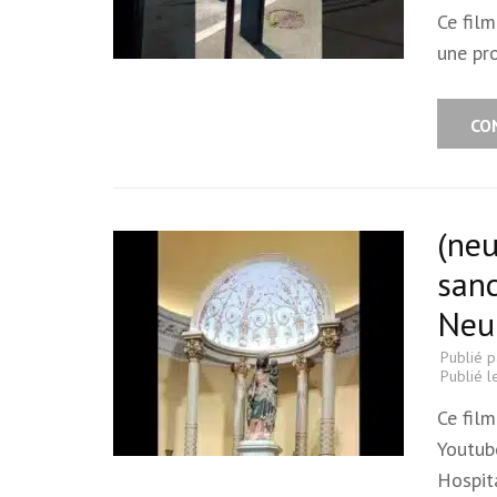
Ce fil
une pr
CO
(neu
sanc
Neui
Publié 
Publié 
Ce film
Youtub
Hospit