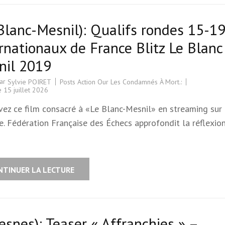
Blanc-Mesnil): Qualifs rondes 15-1
rnationaux de France Blitz Le Blanc
nil 2019
par
Posts Action Our Les Condamnés À Mort.:
Sylvie POIRET
le
15 juillet 2026
vez ce film consacré à «Le Blanc-Mesnil» en streaming sur
. Fédération Française des Échecs approfondit la réflexion
NTINUER LA LECTURE
esnes): Teaser « Affranchies » –