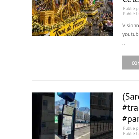
Publié 
Publié 
Vision
youtub
…
CO
(Sar
#tr
#par
Publié 
Publié 