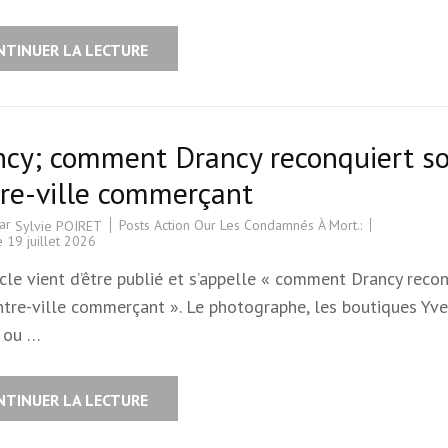
NTINUER LA LECTURE
ncy; comment Drancy reconquiert s
re-ville commerçant
par
Posts Action Our Les Condamnés À Mort.:
Sylvie POIRET
le
19 juillet 2026
cle vient d’être publié et s’appelle « comment Drancy reco
ntre-ville commerçant ». Le photographe, les boutiques Yv
 ou …
NTINUER LA LECTURE