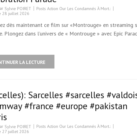
par
Posts Action Our Les Condamnés À Mort.:
Sylvie POIRET
le
28 juillet 2026
nez dès maintenant ce film sur «Montrouge» en streaming 
e. Plongez dans l’univers de « Montrouge » avec Epic Para
NTINUER LA LECTURE
celles): Sarcelles #sarcelles #valdoi
amway #france #europe #pakistan
is
par
Posts Action Our Les Condamnés À Mort.:
Sylvie POIRET
le
27 juillet 2026