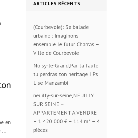
ARTICLES RÉCENTS
n
(Courbevoie): 3e balade
urbaine : Imaginons
ensemble le futur Charras –
Ville de Courbevoie
Noisy-le-Grand,Par ta faute
tu perdras ton héritage I Ps
ton
Lise Manzambi
neuilly-sur-seine,NEUILLY
SUR SEINE –
APPARTEMENT A VENDRE
– 1 420 000 € – 114 m² – 4
be en
pièces
e …