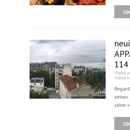
CO
neu
APP
114 
Publié 
Publié 
Regarde
seine».
seine »
CO