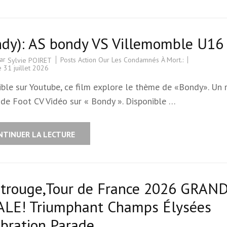
ndy): AS bondy VS Villemomble U16
par
Posts Action Our Les Condamnés À Mort.:
Sylvie POIRET
le
31 juillet 2026
ible sur Youtube, ce film explore le thème de «Bondy». Un 
 de Foot CV Vidéo sur « Bondy ». Disponible …
NTINUER LA LECTURE
trouge,Tour de France 2026 GRAN
ALE! Triumphant Champs Élysées
bration Parade