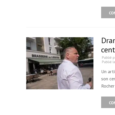
CO
Dra
cent
Publié 
Publié 
Un arti
son ce
Rocher
CO