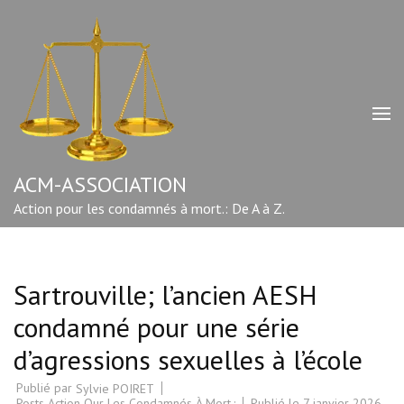
Aller
au
contenu
(Pressez
Entrée)
ACM-ASSOCIATION
Action pour les condamnés à mort.: De A à Z.
Sartrouville; l’ancien AESH
condamné pour une série
d’agressions sexuelles à l’école
Publié par
Sylvie POIRET
Posts Action Our Les Condamnés À Mort.:
Publié le
7 janvier 2026