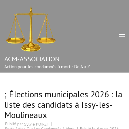
Aller
au
contenu
(Pressez
Entrée)
ACM-ASSOCIATION
Action pour les condamnés à mort.: De A à Z.
; Élections municipales 2026 : la
liste des candidats à Issy-les-
Moulineaux
Publié par
Sylvie POIRET
Posts Action Our Les Condamnés À Mort.:
Publié le
4 mars 2026