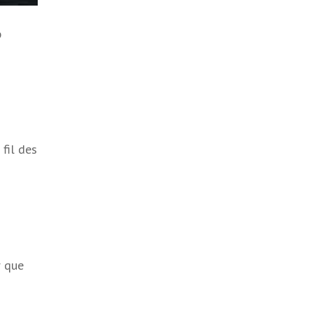
p
fil des
r que