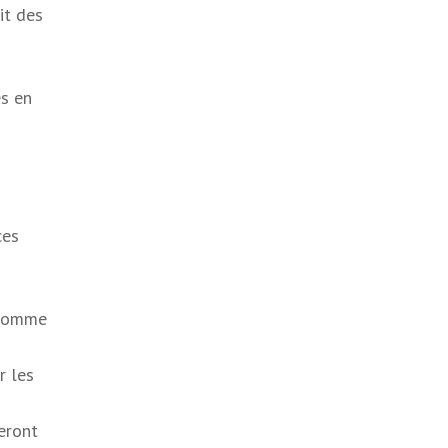
it des
es en
ces
 comme
r les
eront