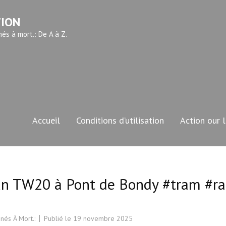
TION
és à mort.: De A à Z.
Accueil
Conditions d’utilisation
Action our 
’un TW20 à Pont de Bondy #tram #ra
nés À Mort.:
Publié le
19 novembre 2025