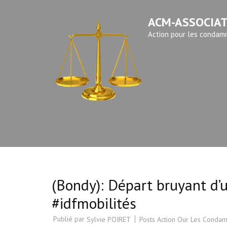
Aller
ACM-ASSOCIA
au
contenu
Action pour les condamn
(Pressez
Entrée)
(Bondy): Départ bruyant d
#idfmobilités
Publié par
Posts Action Our Les Condam
Sylvie POIRET