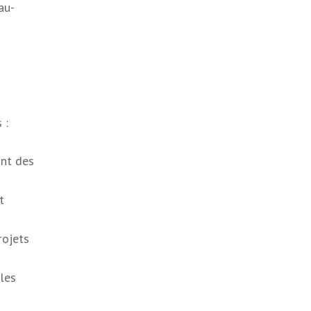
au-
 :
ant des
t
rojets
ales