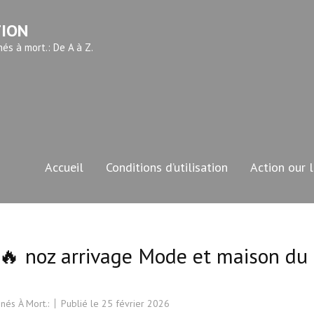
TION
és à mort.: De A à Z.
Accueil
Conditions d’utilisation
Action our 
🔥 noz arrivage Mode et maison du
nés À Mort.:
Publié le
25 février 2026