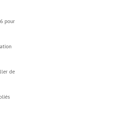
26 pour
ation
ller de
bliés