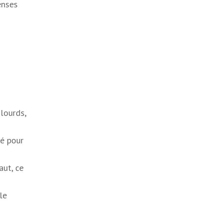
enses
lourds,
té pour
aut, ce
le