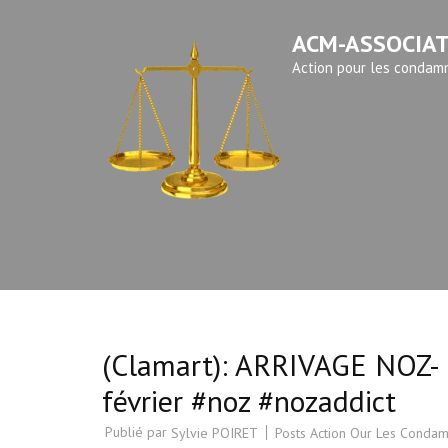
Aller
ACM-ASSOCIA
au
contenu
Action pour les condamn
(Pressez
Entrée)
(Clamart): ARRIVAGE NOZ- 
février #noz #nozaddict
Publié par
Posts Action Our Les Condam
Sylvie POIRET