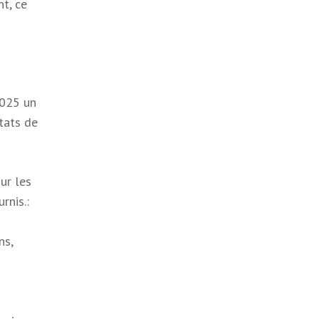
t, ce
2025 un
tats de
ur les
rnis.:
ns,